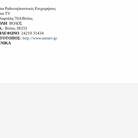
tra Ραδιοτηλεοπτικές Επιχειρήσεις
tra TV
 Καρτάλη 76Α Βόλος
ΟΛΗ
: ΒΟΛΟΣ
Κ.
: Βόλος 38333
ΗΛΕΦΩΝΟ
: 24210 31434
ΣΤΟΤΟΠΟΣ
:
http://www.astratv.gr
ΕΝΙΚΑ
: