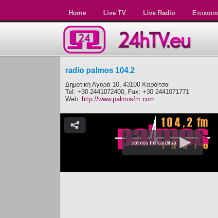
Home
Live TV
Live Radio
Επικοιν
radio palmos 104.2
Δημοτική Αγορά 10, 43100 Καρδίτσα
Tel: +30 2441072400, Fax: +30 2441071771
Web:
http://www.palmosfm.com
palmos fm karditsa