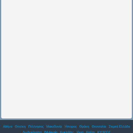
Αθήνα
|
Θεσ/κη
|
Πελ/νησος
|
Μακεδονία
|
Ήπειρος
|
Θράκη
|
Θεσσαλία
|
Στερεά Ελλάδα
|
Δωδεκάνησα
|
ΒΑ Αιγαίο
|
Κυκλάδες
|
Ιόνιο
|
Κρήτη
|
ΚΥΠΡΟΣ