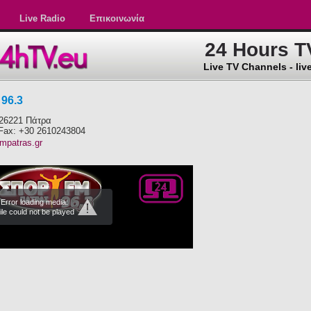
Live Radio
Επικοινωνία
24 Hours T
Live TV Channels - live
96.3
 26221 Πάτρα
 Fax: +30 2610243804
fmpatras.gr
Error loading media:
ile could not be played