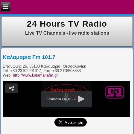
24 Hours TV Radio
Live TV Channels - live radio stations
Καλαμαριά Fm 101.7
Επανώμης 26, 55133 Καλαμαριά, Θεσσαλονίκη
Tel: +30 23102201017, Fax: +30 2118505353
Web:
http://www.kalamariafm.gr
Kalamaria Fm 101.7