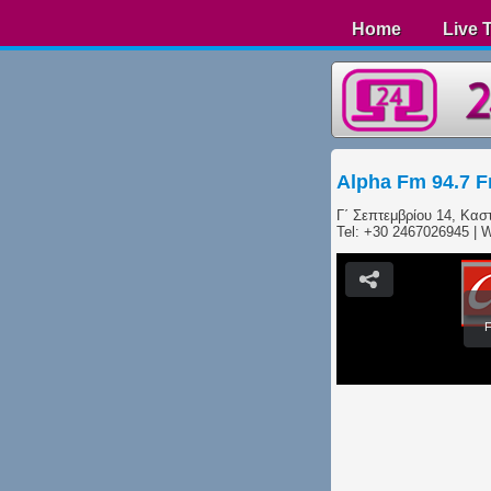
Home
Live 
Alpha Fm 94.7 
Γ΄ Σεπτεμβρίου 14, Κασ
Tel: +30 2467026945 | 
F