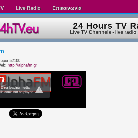
TV
Live Radio
Επικοινωνία
24 Hours TV R
Live TV Channels - live radio
Fm
τοριά 52100
Web:
http://alphafm.gr
Error loading media:
ile could not be played