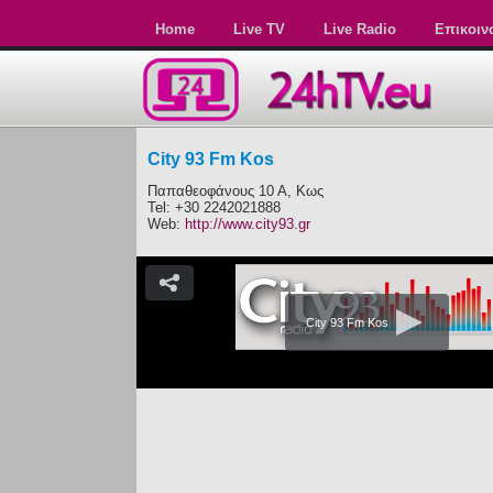
Home
Live TV
Live Radio
Επικοιν
City 93 Fm Kos
Παπαθεοφάνους 10 Α, Κως
Tel: +30 2242021888
Web:
http://www.city93.gr
City 93 Fm Kos