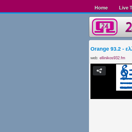
Home
Live 
Orange 93.2 - ελ
web:
ellinikos932.fm