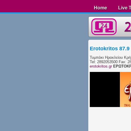
Home
Live 
Erotokritos 87.9
Τυμπάκι Ηρακλείου Κρή
Tel: 2892053500 Fax: 
erotokritos.gr
ΕΡΩΤΟΚΡ