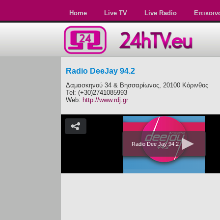
Home
Live TV
Live Radio
Επικοιν
Radio DeeJay 94.2
Δαμασκηνού 34 & Βησσαρίωνος, 20100 Κόρινθος
Tel: (+30)2741085993
Web:
http://www.rdj.gr
Radio Dee Jay 94.2