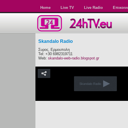
Home
Live TV
Live Radio
Επικοιν
Skandalo Radio
Συρος, Ερμουπολη
Tel: +30 6982319711
Web:
skandalo-web-radio.blogspot.gr
Skandalo Radio