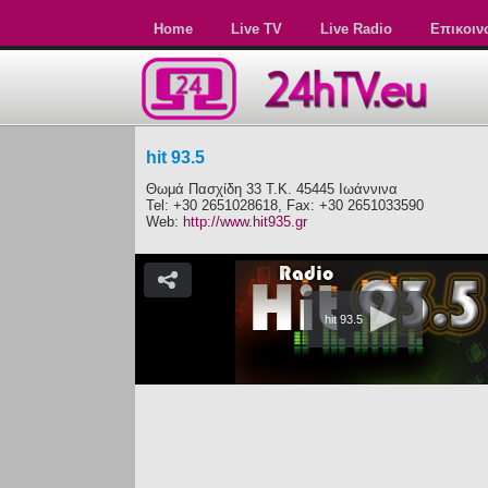
Home
Live TV
Live Radio
Επικοιν
hit 93.5
Θωμά Πασχίδη 33 Τ.Κ. 45445 Ιωάννινα
Tel: +30 2651028618, Fax: +30 2651033590
Web:
http://www.hit935.gr
hit 93.5