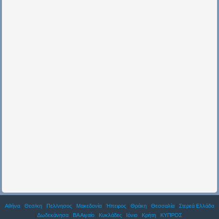
Αθήνα
|
Θεσ/κη
|
Πελ/νησος
|
Μακεδονία
|
Ήπειρος
|
Θράκη
|
Θεσσαλία
|
Στερεά Ελλάδα
|
Δωδεκάνησα
|
ΒΑ Αιγαίο
|
Κυκλάδες
|
Ιόνιο
|
Κρήτη
|
ΚΥΠΡΟΣ