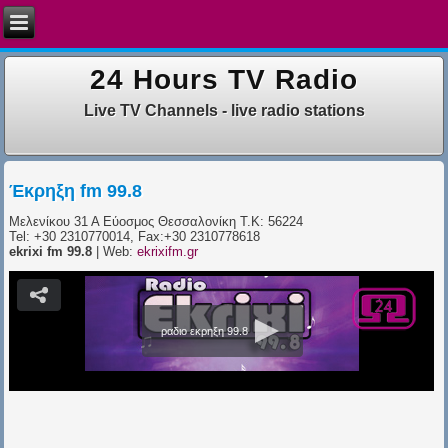
24 Hours TV Radio
Live TV Channels - live radio stations
Έκρηξη fm 99.8
Μελενίκου 31 Α Εύοσμος Θεσσαλονίκη Τ.Κ: 56224
Tel: +30 2310770014, Fax:+30 2310778618
ekrixi fm 99.8
| Web:
ekrixifm.gr
ραδιο εκρηξη 99.8