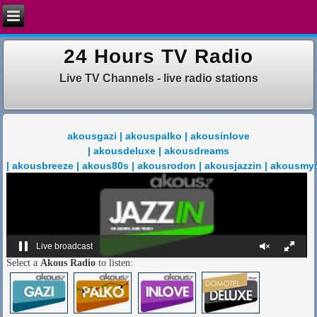
24 Hours TV Radio
Live TV Channels - live radio stations
akousgazi | akouspalko | akousinlove
| akousdeluxe | akousdreams
| akousbreeze | akous80s | akousrodon | akousjazzin | akousmy
Live broadcast
Select a
Akous Radio
to listen: