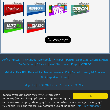
Αθήνα
|
Θεσ/κη
|
Πελ/νησος
|
Μακεδονία
|
Ήπειρος
|
Θράκη
|
Θεσσαλία
|
Στερεά Ελλάδα
|
Δωδεκάνησα
|
ΒΑ Αιγαίο
|
Κυκλάδες
|
Ιόνιο
|
Κρήτη
|
ΚΥΠΡΟΣ
Melodia
|
Real FM
|
Parapolitika
|
Menta
|
Kosmos 93.6
|
En Lefko
|
easy 97.2
|
Arena
89.4
|
sport24
|
akous
|
Mega TV
|
EPSILON TV
|
ert 1
|
ert 2
|
ert 3
|
Star
|
Χρησιμοποιούμε cookie για την εξατομίκευση
Ok!
περιεχομένου και διαφημίσεων και την ανάλυση της
επισκεψιμότητάς μας. Με τη χρήση αυτού του ιστότοπου, αποδέχεστε τη χρήση
των cookie - By using this site, you accept the use of the cookie.
Info - λεπτομέρειες