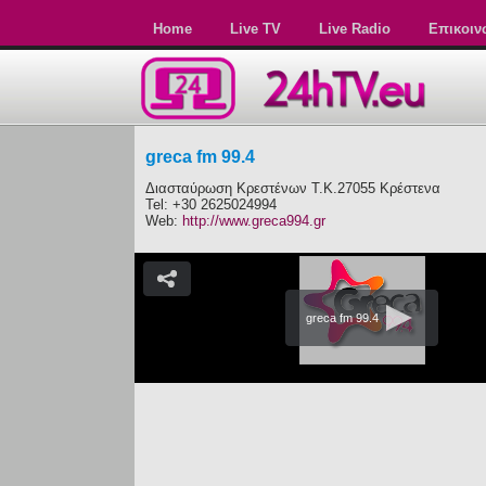
Home
Live TV
Live Radio
Επικοιν
greca fm 99.4
Διασταύρωση Κρεστένων Τ.Κ.27055 Κρέστενα
Tel: +30 2625024994
Web:
http://www.greca994.gr
greca fm 99.4