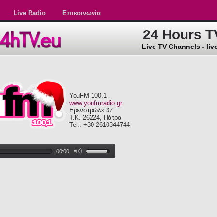
Live Radio
Επικοινωνία
24 Hours T
Live TV Channels - live
YouFM 100.1
www.youfmradio.gr
Ερενστρώλε 37
Τ.Κ. 26224, Πάτρα
Tel.: +30 2610344744
00:00