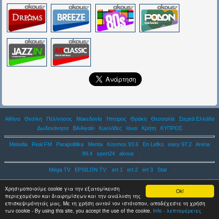
Αθήνα
|
Θεσ/κη
|
Πελ/νησος
|
Μακεδονία
|
Ήπειρος
|
Θράκη
|
Θεσσαλία
|
Στερεά Ελλάδα
|
Δωδεκάνησα
|
ΒΑ Αιγαίο
|
Κυκλάδες
|
Ιόνιο
|
Κρήτη
|
ΚΥΠΡΟΣ
Melodia
|
Real FM
|
Parapolitika
|
Menta
|
Kosmos 93.6
|
En Lefko
|
easy 97.2
|
Arena
89.4
|
sport24
|
akous
|
Mega TV
|
EPSILON TV
|
ert 1
|
ert 2
|
ert 3
|
Star
|
Χρησιμοποιούμε cookie για την εξατομίκευση
Ok!
περιεχομένου και διαφημίσεων και την ανάλυση της
επισκεψιμότητάς μας. Με τη χρήση αυτού του ιστότοπου, αποδέχεστε τη χρήση
των cookie - By using this site, you accept the use of the cookie.
Info - λεπτομέρειες