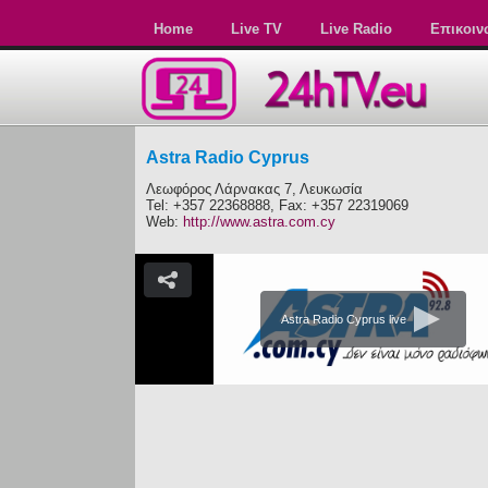
Home
Live TV
Live Radio
Επικοιν
Astra Radio Cyprus
Λεωφόρος Λάρνακας 7, Λευκωσία
Tel: +357 22368888, Fax: +357 22319069
Web:
http://www.astra.com.cy
Astra Radio Cyprus live