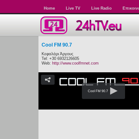
Home
Live TV
Live Radio
Επικοιν
Cool FM 90.7
Κεφαλάρι Άργους
Tel: +30 6932126605
Web:
http://www.coolfmnet.com
Cool FM 90.7