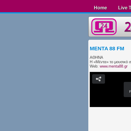
Home
Live 
MENTA 88 FM
ΑΘΗΝΑ
Η «Μέντα» το μουσικό σ
Web:
www.menta88.gr
F