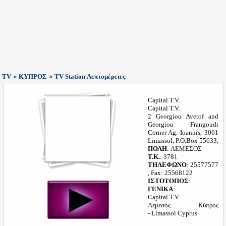
TV
»
ΚΥΠΡΟΣ
»
TV Station Λεπτομέρειες
Capital T.V.
Capital T.V.
2 Georgiou Averof and
Georgiou Frangoudi
Corner Ag. Ioannis, 3061
Limassol, P.O.Box 55633,
ΠΟΛΗ
: ΛΕΜΕΣΟΣ
Τ.Κ.
: 3781
ΤΗΛΕΦΩΝΟ
: 25577577
, Fax: 25568122
ΙΣΤΟΤΟΠΟΣ
:
ΓΕΝΙΚΑ
:
Capital T.V.
Λεμεσός Κύπρος
- Limassol Cyprus