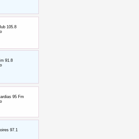
lub 105.8
ο
Fm 91.8
ο
Kardias 95 Fm
ο
oires 97.1