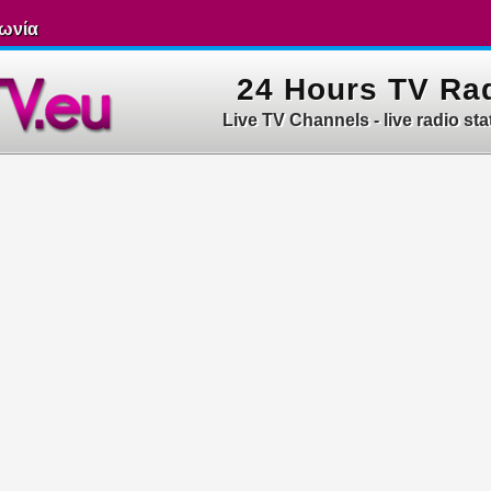
νωνία
24 Hours TV Ra
Live TV Channels - live radio sta