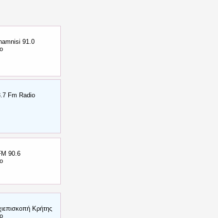
namnisi 91.0
ο
8.7 Fm Radio
FM 90.6
ο
χιεπισκοπή Κρήτης
ο