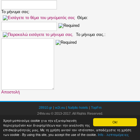
Το μήνυμα σας:
Θέμα:
Το μήνυμα σας.:
Αποστολή
28910.gr
|
w2t.eu
|
Nafplio hotels
|
TopFm
24htv.eu © 2013-2017. All Rights Reserved.
Είσοδος
Designed by
Anton
.
Χρησιμοποιούμε cookie για την εξατομίκευση
Ok!
περιεχομένου και διαφημίσεων και την ανάλυση της
επισκεψιμότητάς μας. Με τη χρήση αυτού του ιστότοπου, αποδέχεστε τη χρήση
των cookie - By using this site, you accept the use of the cookie.
Info - λεπτομέρειες